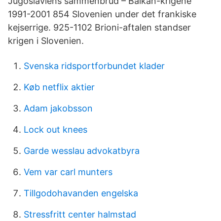
Jugoslaviens sammenbrud – Balkan-krigene
1991-2001 854 Slovenien under det frankiske
kejserrige. 925-1102 Brioni-aftalen standser
krigen i Slovenien.
Svenska ridsportforbundet klader
Køb netflix aktier
Adam jakobsson
Lock out knees
Garde wesslau advokatbyra
Vem var carl munters
Tillgodohavanden engelska
Stressfritt center halmstad